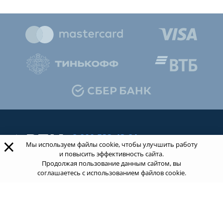
8 800 533-43-21
×
Мы используем файлы cookie, чтобы улучшить работу
звонок по России бесплатный
и повысить эффективность сайта.
Продолжая пользование данным сайтом, вы
соглашаетесь с использованием файлов cookie.
Обращаясь к нам за услугами, вы даете согласие
на
обработку ваших персональных данных
.
Пользовательское соглашение.