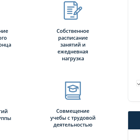
ние
Собственное
ого
расписание
онца
занятий и
ежедневная
нагрузка
Совмещение
тий
учебы с трудовой
руппы
деятельностью