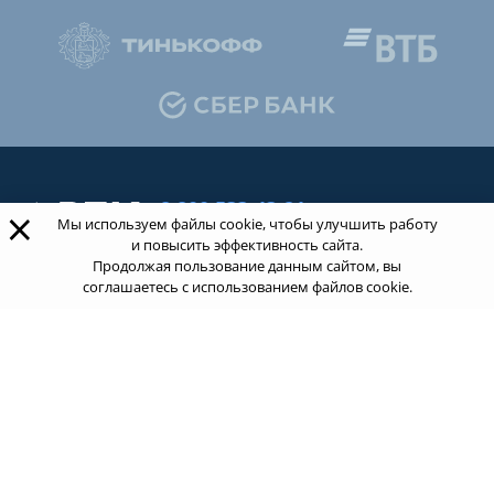
8 800 533-43-21
×
Мы используем файлы cookie, чтобы улучшить работу
звонок по России бесплатный
и повысить эффективность сайта.
Продолжая пользование данным сайтом, вы
соглашаетесь с использованием файлов cookie.
Обращаясь к нам за услугами, вы даете согласие
на
обработку ваших персональных данных
.
Пользовательское соглашение.
ТОП 100
Учебных заведений