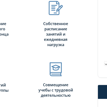
ние
Собственное
ого
расписание
онца
занятий и
ежедневная
нагрузка
Совмещение
тий
учебы с трудовой
руппы
деятельностью