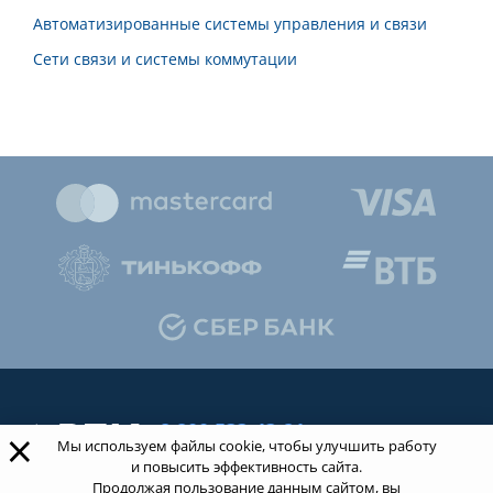
Автоматизированные системы управления и связи
Сети связи и системы коммутации
8 800 533-43-21
×
Мы используем файлы cookie, чтобы улучшить работу
звонок по России бесплатный
и повысить эффективность сайта.
Продолжая пользование данным сайтом, вы