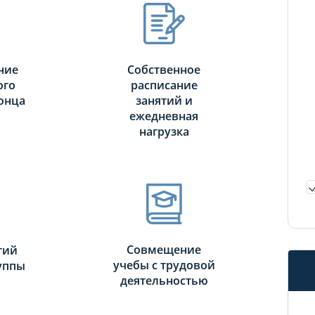
ние
Собственное
ого
расписание
онца
занятий и
ежедневная
нагрузка
Совмещение
тий
учебы с трудовой
руппы
деятельностью