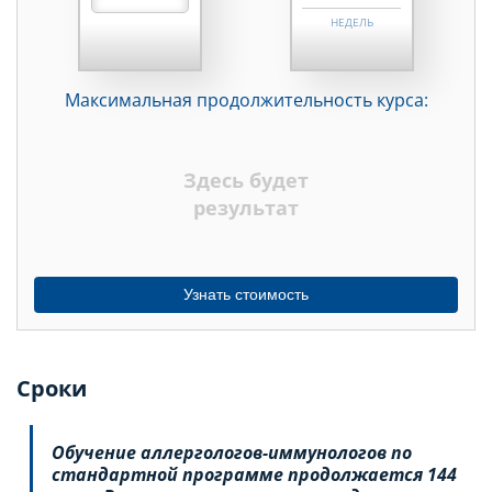
НЕДЕЛЬ
МЕСЯЦЕВ
Максимальная продолжительность курса:
ДНЕЙ
НЕДЕЛЬ
Здесь будет
МЕСЯЦЕВ
результат
Узнать стоимость
Сроки
Обучение аллергологов-иммунологов по
с
тандартной программе продолжается 144