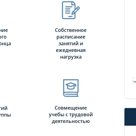
ние
Собственное
ого
расписание
онца
занятий и
ежедневная
нагрузка
Совмещение
тий
учебы с трудовой
руппы
деятельностью