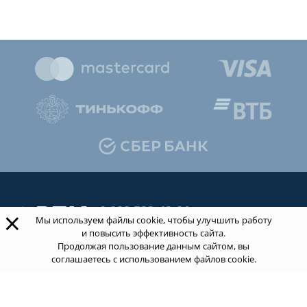
8 800 533-43-21
×
Мы используем файлы cookie, чтобы улучшить работу
звонок по России бесплатный
и повысить эффективность сайта.
Продолжая пользование данным сайтом, вы
соглашаетесь с использованием файлов cookie.
Обращаясь к нам за услугами, вы даете согласие
на
обработку ваших персональных данных
.
Пользовательское соглашение.