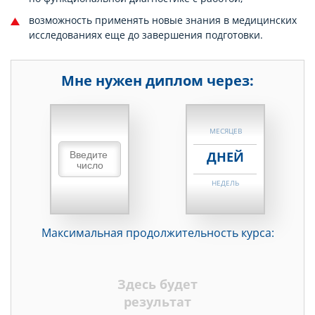
возможность применять новые знания в медицинских
исследованиях еще до завершения подготовки.
Мне нужен диплом через:
НЕДЕЛЬ
МЕСЯЦЕВ
ДНЕЙ
НЕДЕЛЬ
МЕСЯЦЕВ
Максимальная продолжительность курса:
ДНЕЙ
НЕДЕЛЬ
Здесь будет
МЕСЯЦЕВ
результат