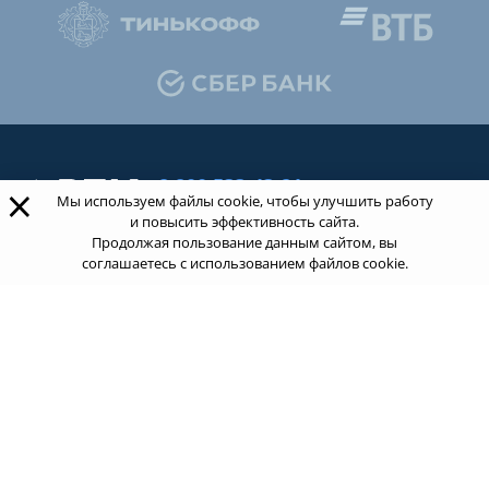
8 800 533-43-21
×
Мы используем файлы cookie, чтобы улучшить работу
звонок по России бесплатный
и повысить эффективность сайта.
Продолжая пользование данным сайтом, вы
соглашаетесь с использованием файлов cookie.
Обращаясь к нам за услугами, вы даете согласие
на
обработку ваших персональных данных
.
Пользовательское соглашение.
ТОП 100
Учебных заведений
Рейтинг:
5