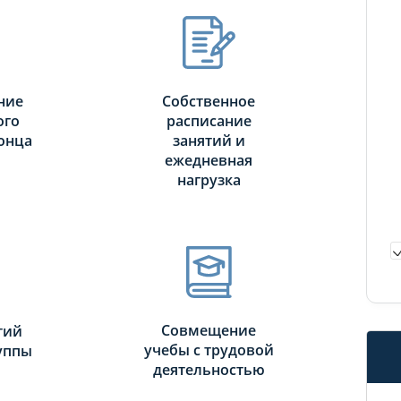
ние
Собственное
ого
расписание
онца
занятий и
ежедневная
нагрузка
Совмещение
тий
учебы с трудовой
руппы
деятельностью