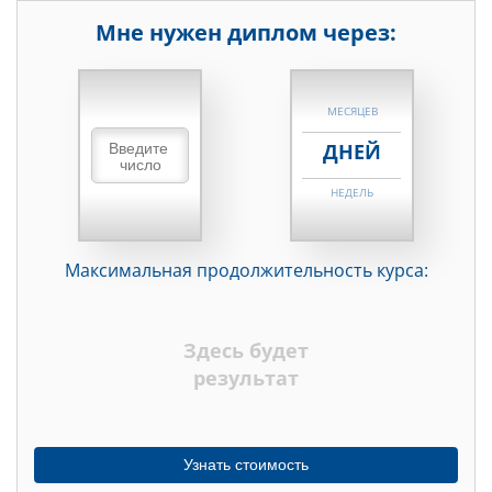
Мне нужен диплом через:
НЕДЕЛЬ
МЕСЯЦЕВ
ДНЕЙ
НЕДЕЛЬ
МЕСЯЦЕВ
Максимальная продолжительность курса:
ДНЕЙ
НЕДЕЛЬ
Здесь будет
МЕСЯЦЕВ
результат
Узнать стоимость